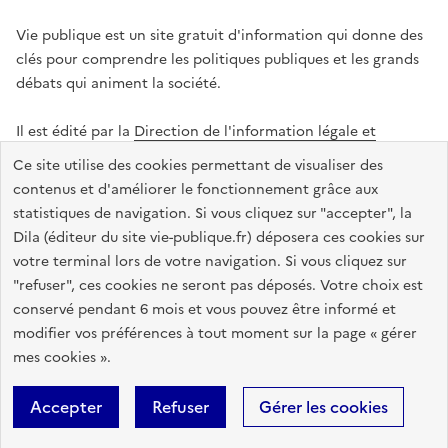
Vie publique est un site gratuit d'information qui donne des
clés pour comprendre les politiques publiques et les grands
débats qui animent la société.
Il est édité par la
Direction de l'information légale et
administrative
.
Ce site utilise des cookies permettant de visualiser des
contenus et d'améliorer le fonctionnement grâce aux
statistiques de navigation. Si vous cliquez sur "accepter", la
legifrance.gouv.fr
info.gouv.fr
data.gouv.fr
Dila (éditeur du site vie-publique.fr) déposera ces cookies sur
service-public.gouv.fr
votre terminal lors de votre navigation. Si vous cliquez sur
"refuser", ces cookies ne seront pas déposés. Votre choix est
conservé pendant 6 mois et vous pouvez être informé et
modifier vos préférences à tout moment sur la page « gérer
Accessibilité : totalement conforme
Données personnelles
mes cookies ».
Gestion des cookies
Mentions légales
Plan du site
Accepter
Refuser
Gérer les cookies
Sauf mention contraire, tous les textes de ce site sont sous
licence
etalab-2.0