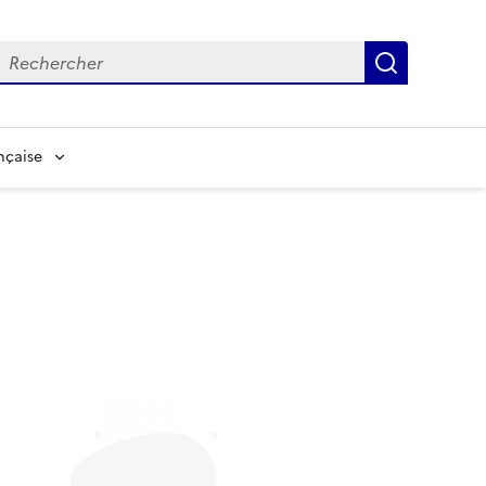
echerche
Recherch
nçaise