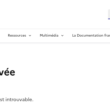
R
Ressources
Multimédia
La Documentation fra
vée
t introuvable.