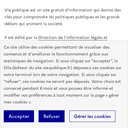
Vie publique est un site gratuit d'information qui donne des
clés pour comprendre les politiques publiques et les grands
débats qui animent la société.
Il est édité par la
Direction de l'information légale et
administrative
.
Ce site utilise des cookies permettant de visualiser des
contenus et d'améliorer le fonctionnement grâce aux
statistiques de navigation. Si vous cliquez sur "accepter", la
legifrance.gouv.fr
info.gouv.fr
data.gouv.fr
Dila (éditeur du site vie-publique.fr) déposera ces cookies sur
service-public.gouv.fr
votre terminal lors de votre navigation. Si vous cliquez sur
"refuser", ces cookies ne seront pas déposés. Votre choix est
conservé pendant 6 mois et vous pouvez être informé et
modifier vos préférences à tout moment sur la page « gérer
Accessibilité : totalement conforme
Données personnelles
mes cookies ».
Gestion des cookies
Mentions légales
Plan du site
Accepter
Refuser
Gérer les cookies
Sauf mention contraire, tous les textes de ce site sont sous
licence
etalab-2.0